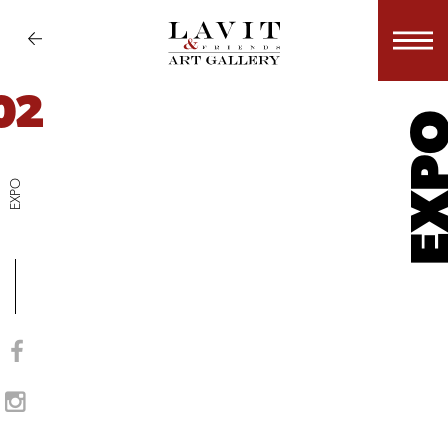
02
EX
EXPO