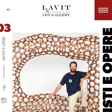
03
ARTISTI E 
ARTISTI E OPERE