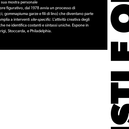
ARTISTI 
la sua mostra personale
tore figurativo, dal 1978 avvia un processo di
cci, gommapiuma garze e fili di lino) che diventano parte
 amplia a interventi
site-specific
. L’attività creativa degli
he ne identifica costanti e sintassi uniche. Espone in
arigi, Stoccarda, e Philadelphia.