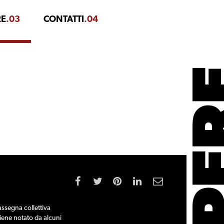
RE
.03
CONTATTI
.04
rassegna collettiva
 viene notato da alcuni