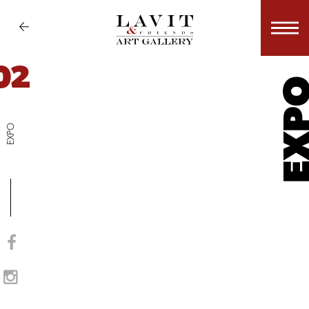
02
EX
EXPO