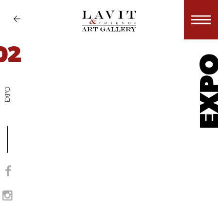
02
EX
EXPO