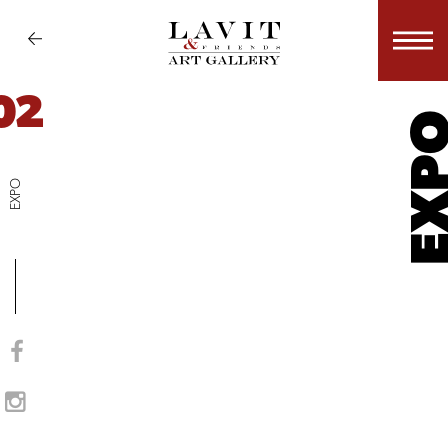
02
EX
EXPO