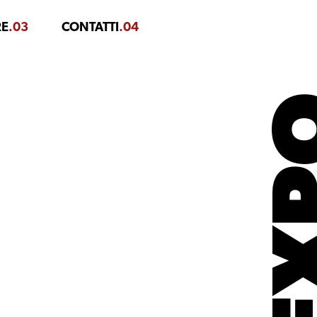
RE
.03
CONTATTI
.04
EX