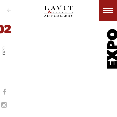
02
EX
EXPO