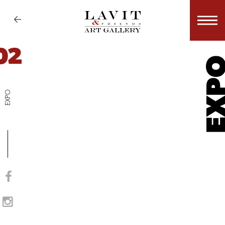
02
EX
EXPO