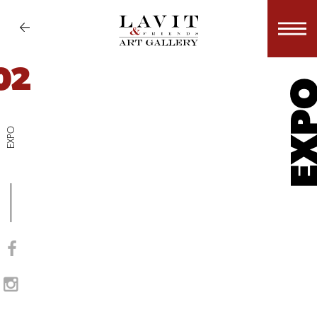
02
EX
EXPO