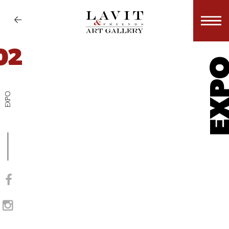
02
EX
EXPO