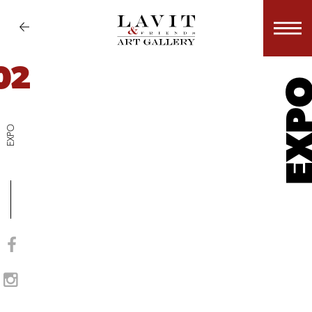
02
EX
EXPO