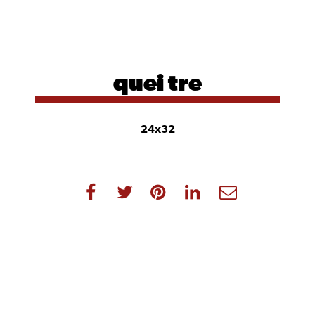
quei tre
24x32