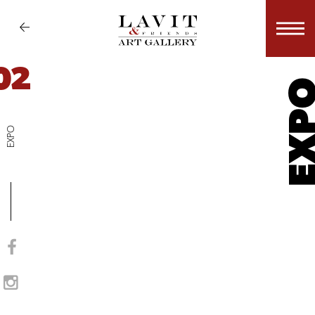
02
EX
EXPO