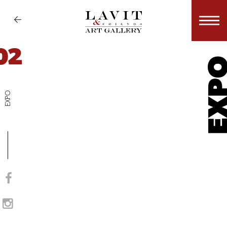
02
EX
EXPO