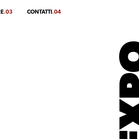
RE
.03
CONTATTI
.04
EX