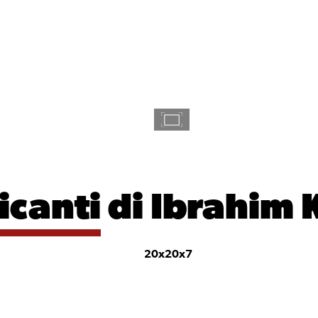
icanti
di Ibrahim 
20x20x7