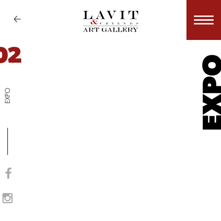
02
EX
EXPO