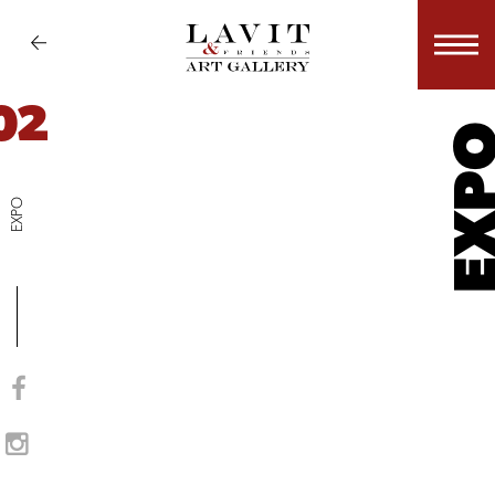
02
EX
EXPO