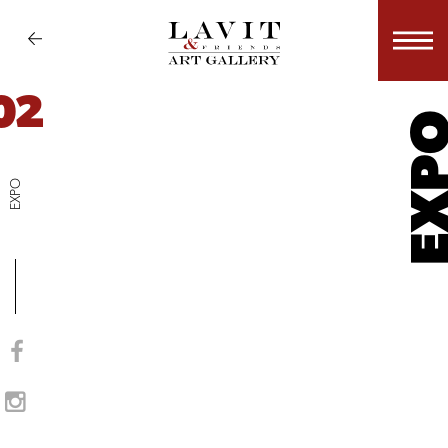
02
EX
EXPO