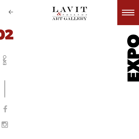
02
EX
EXPO