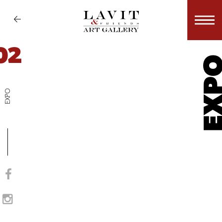
02
EX
EXPO