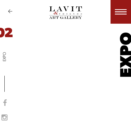
02
EX
EXPO