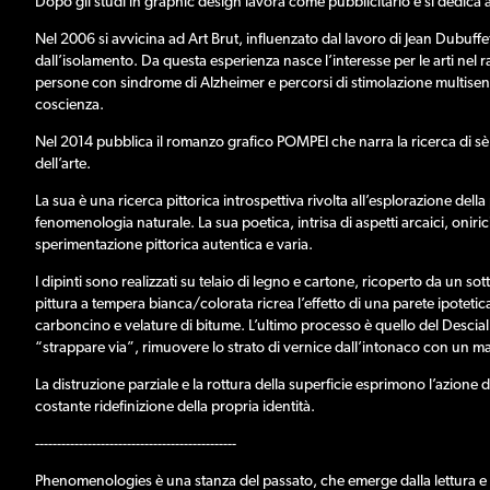
Dopo gli studi in graphic design lavora come pubblicitario e si dedica al
Nel 2006 si avvicina ad Art Brut, influenzato dal lavoro di Jean Dubuffet
dall’isolamento. Da questa esperienza nasce l’interesse per le arti nel 
persone con sindrome di Alzheimer e percorsi di stimolazione multisen
coscienza.
Nel 2014 pubblica il romanzo grafico POMPEI che narra la ricerca di sè at
dell’arte.
La sua è una ricerca pittorica introspettiva rivolta all’esplorazione dell
fenomenologia naturale. La sua poetica, intrisa di aspetti arcaici, onir
sperimentazione pittorica autentica e varia.
I dipinti sono realizzati su telaio di legno e cartone, ricoperto da un sot
pittura a tempera bianca/colorata ricrea l’effetto di una parete ipoteti
carboncino e velature di bitume. L’ultimo processo è quello del Descialb
“strappare via”, rimuovere lo strato di vernice dall’intonaco con un mar
La distruzione parziale e la rottura della superficie esprimono l’azione
costante ridefinizione della propria identità.
----------------------------------------------
Phenomenologies è una stanza del passato, che emerge dalla lettura e dal