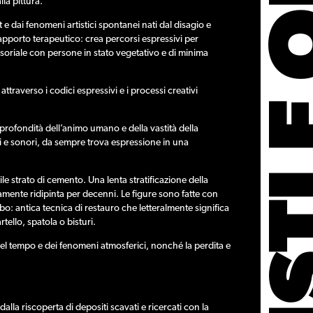
ARTISTI 
la pittura.
 e dai fenomeni artistici spontanei nati dal disagio e
rapporto terapeutico: crea percorsi espressivi per
soriale con persone in stato vegetativo e di minima
traverso i codici espressivi e i processi creativi
a profondità dell’animo umano e della vastità della
ici e sonori, da sempre trova espressione in una
tile strato di cemento. Una lenta stratificazione della
camente ridipinta per decenni. Le figure sono fatte con
o: antica tecnica di restauro che letteralmente significa
tello, spatola o bisturi.
 del tempo e dei fenomeni atmosferici, nonché la perdita e
la riscoperta di depositi scavati e ricercati con la