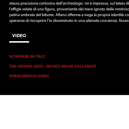
stessa precisione certosina dell’archeologo: ne è impressa, sul telaio 
l’effigie velata di una figura, proveniente dal mare ignoto delle reminis
patina ambrata del bitume. Alfano afferma e nega la propria identità con 
speranza di riscoprire l’io disseminato in una alienata coscienza, fissa
VIDEO
NOWHERE IN ITALY
THE HIDDEN GATE - MUSEO MAGA GALLARATE
PHENOMENOLOGIES