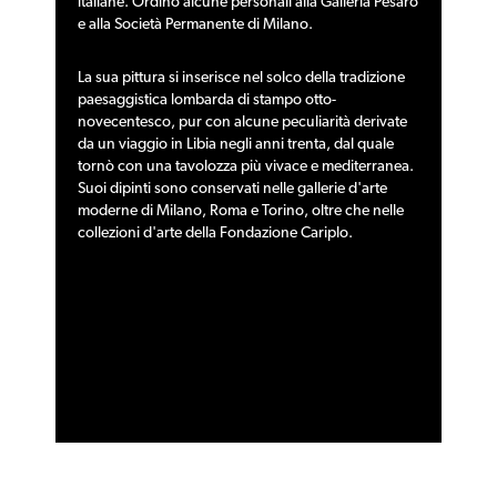
italiane. Ordinò alcune personali alla
Galleria Pesaro
e alla
Società Permanente
di
Milano
.
La sua pittura si inserisce nel solco della tradizione
paesaggistica
lombarda di stampo otto-
novecentesco, pur con alcune peculiarità derivate
da un viaggio in
Libia
negli anni trenta, dal quale
tornò con una
tavolozza
più vivace e mediterranea.
Suoi dipinti sono conservati nelle gallerie d'arte
moderne di
Milano
,
Roma
e
Torino
, oltre che nelle
collezioni d'arte della Fondazione Cariplo
.