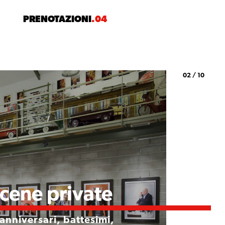
PRENOTAZIONI
.04
02 / 10
cene private
anniversari, battesimi,