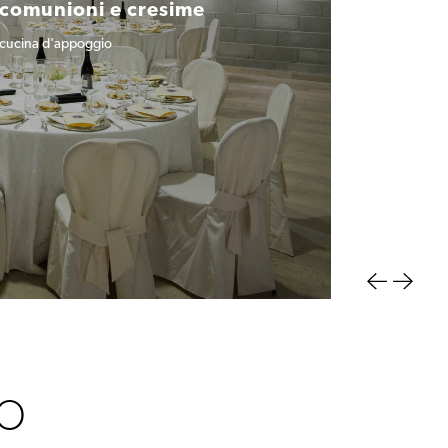
comunioni e cresime
cucina d'appoggio
IO