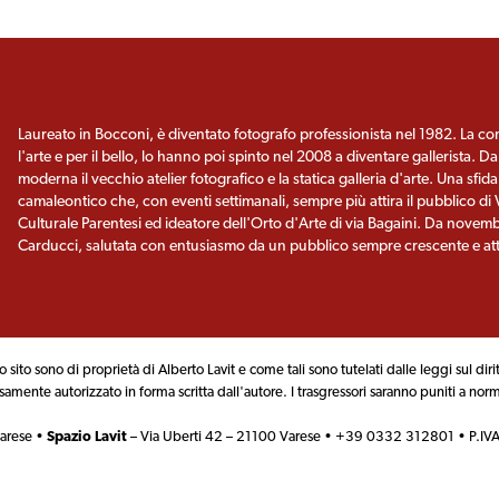
Laureato in Bocconi, è diventato fotografo professionista nel 1982. La con
l'arte e per il bello, lo hanno poi spinto nel 2008 a diventare gallerista. D
moderna il vecchio atelier fotografico e la statica galleria d'arte. Una sfi
camaleontico che, con eventi settimanali, sempre più attira il pubblico di
Culturale Parentesi ed ideatore dell'Orto d'Arte di via Bagaini. Da novemb
Carducci, salutata con entusiasmo da un pubblico sempre crescente e atte
o sito sono di proprietà di Alberto Lavit e come tali sono tutelati dalle leggi sul diri
samente autorizzato in forma scritta dall'autore. I trasgressori saranno puniti a nor
Varese •
Spazio Lavit
– Via Uberti 42 – 21100 Varese • +39 0332 312801 • P.I