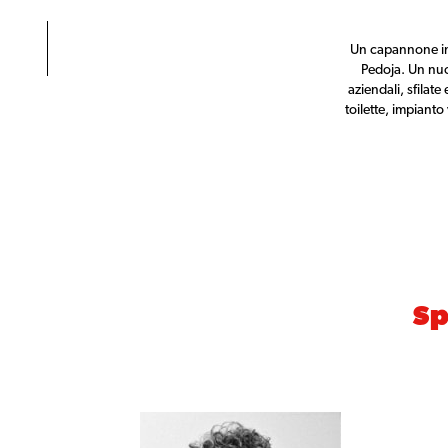
Un capannone in d
Pedoja. Un nuo
aziendali, sfilat
toilette, impianto
Sp