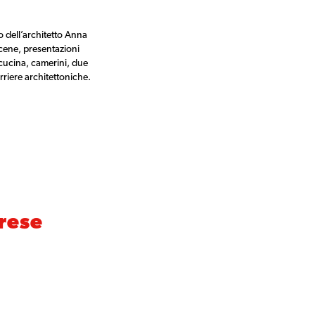
o dell’architetto Anna
 cene, presentazioni
 cucina, camerini, due
rriere architettoniche.
arese