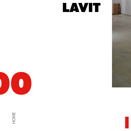
LAVIT
00
HOME