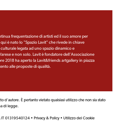
tinua frequentazione di artisti ed il suo amore per
a qui è nato lo "Spazio Lavit" che rivede in chiave
da culturale legata ad uno spazio dinamico e
 Varese e non solo. Lavit è fondatore dell'Associazione
re 2018 ha aperto la Lavit&friends artgallery in piazza
nto alle proposte di qualità.
tto d'autore. È pertanto vietato qualsiasi utilizzo che non sia stato
ma di legge.
VA IT 01319540124 •
Privacy & Policy
•
Utilizzo dei Cookie