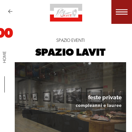
00
SPAZIO EVENTI
SPAZIO LAVIT
HOME
feste private
cene private
compleanni e lauree
anniversari, battesimi, comunioni e cresime