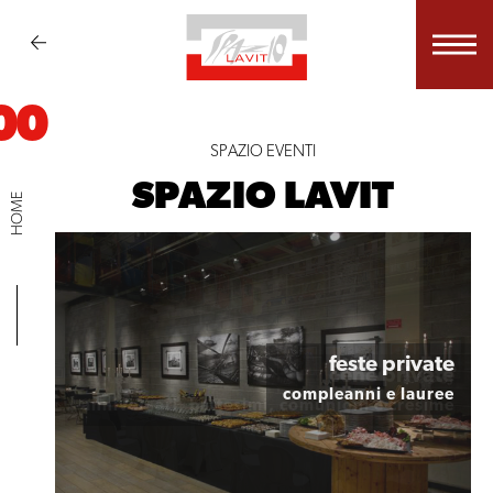
00
SPAZIO EVENTI
SPAZIO LAVIT
HOME
feste private
cene private
compleanni e lauree
anniversari, battesimi, comunioni e cresime