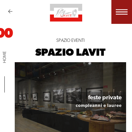
00
SPAZIO EVENTI
SPAZIO LAVIT
HOME
feste private
cene private
compleanni e lauree
anniversari, battesimi, comunioni e cresime