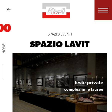
00
SPAZIO EVENTI
SPAZIO LAVIT
HOME
feste private
cene private
compleanni e lauree
anniversari, battesimi, comunioni e cresime