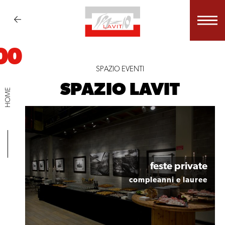
00
SPAZIO EVENTI
SPAZIO LAVIT
HOME
feste private
cene private
compleanni e lauree
anniversari, battesimi, comunioni e cresime