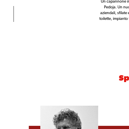
Un capannone in d
Pedoja. Un nuo
aziendali, sfilat
toilette, impianto
Sp