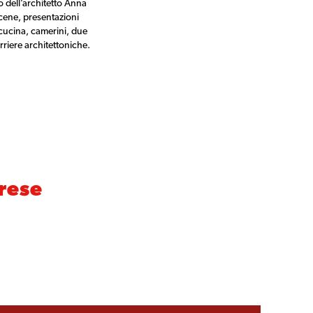
o dell’architetto Anna
 cene, presentazioni
 cucina, camerini, due
rriere architettoniche.
arese