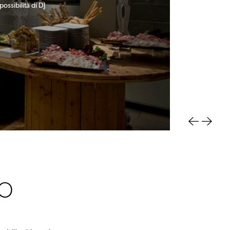
compleanni e lauree
comunioni e cresime
possibilità di DJ
cucina d'appoggio
IO