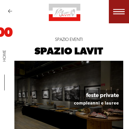
00
SPAZIO EVENTI
SPAZIO LAVIT
HOME
feste private
cene private
compleanni e lauree
anniversari, battesimi, comunioni e cresime