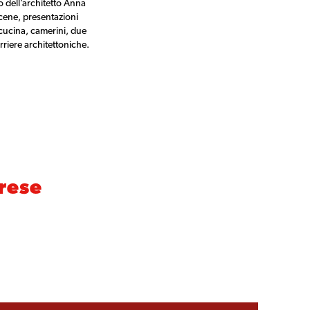
o dell’architetto Anna
 cene, presentazioni
 cucina, camerini, due
rriere architettoniche.
arese