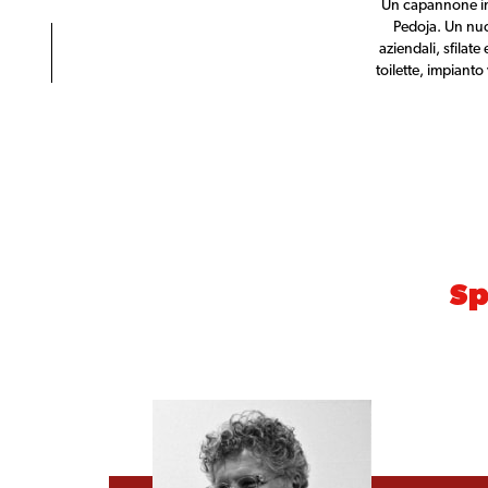
Un capannone in d
Pedoja. Un nuo
aziendali, sfilat
toilette, impianto
Sp