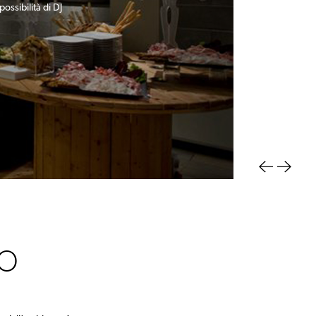
compleanni e lauree
comunioni e cresime
possibilità di DJ
cucina d'appoggio
IO